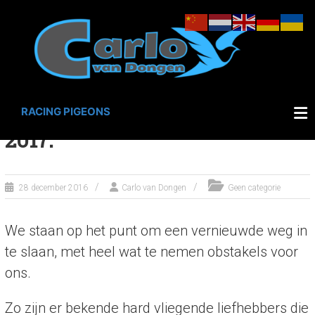
Ga
naar
de
inhoud
Vernieuwing duivensport
RACING PIGEONS
2017.
28 december 2016
Carlo van Dongen
Geen categorie
We staan op het punt om een vernieuwde weg in
te slaan, met heel wat te nemen obstakels voor
ons.
Zo zijn er bekende hard vliegende liefhebbers die